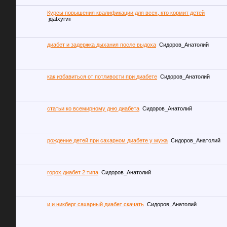
Курсы повышения квалификации для всех, кто кормит детей
jqatxyrvii
диабет и задержка дыхания после выдоха
Сидоров_Анатолий
как избавиться от потливости при диабете
Сидоров_Анатолий
статьи ко всемирному дню диабета
Сидоров_Анатолий
рождение детей при сахарном диабете у мужа
Сидоров_Анатолий
горох диабет 2 типа
Сидоров_Анатолий
и и никберг сахарный диабет скачать
Сидоров_Анатолий