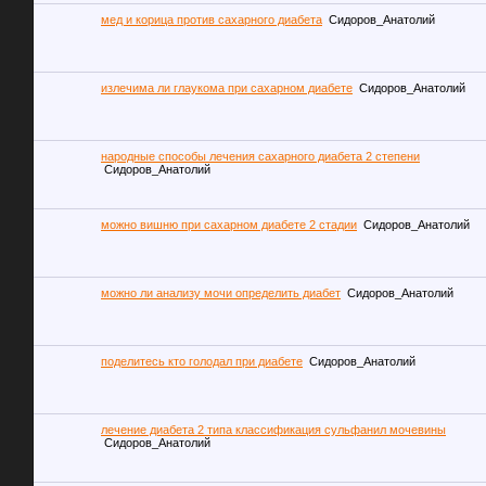
мед и корица против сахарного диабета
Сидоров_Анатолий
излечима ли глаукома при сахарном диабете
Сидоров_Анатолий
народные способы лечения сахарного диабета 2 степени
Сидоров_Анатолий
можно вишню при сахарном диабете 2 стадии
Сидоров_Анатолий
можно ли анализу мочи определить диабет
Сидоров_Анатолий
поделитесь кто голодал при диабете
Сидоров_Анатолий
лечение диабета 2 типа классификация сульфанил мочевины
Сидоров_Анатолий