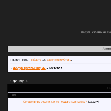
Форум
Участники
По
Актив
Привет, Гость!
Войдите
или
зарегистрируйтесь
.
»
форум группы 1вфм2
»
Гостевая
Страница:
1
Го
Тема
Сегодняшние реалии: как не поддаваться панике?
jqatxyrvii